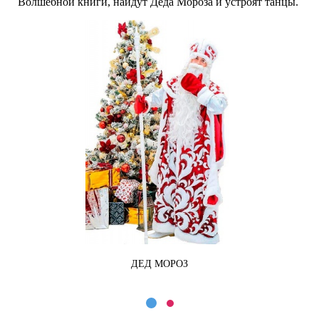
Волшебной книги, найдут Деда Мороза и устроят танцы.
К
ДЕД МОРОЗ