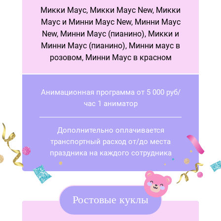
Микки Маус, Микки Маус New, Микки
Маус и Минни Маус New, Минни Маус
New, Минни Маус (пианино), Микки и
Минни Маус (пианино), Минни маус в
розовом, Минни Маус в красном
Анимационная программа от 5 000 руб/
час 1 аниматор
Дополнительно оплачивается
транспортный расход от/до места
праздника на каждого сотрудника
Ростовые куклы