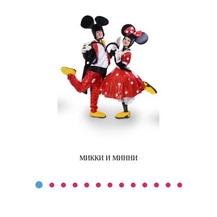
МИККИ И МИННИ
МИККИ