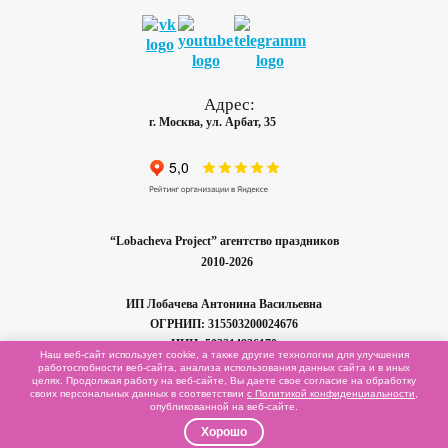
Адрес:
г. Москва, ул. Арбат, 35
“Lobacheva Project” агентство праздников
2010-2026
ИП Лобачева
Антонина Васильевна
ОГРНИП: 315503200024676
ИНН: 503214936170
Наш веб-сайт использует cookie, а также другие технологии для улучшения
работоспобности
веб-сайта,
анализа использования данных сайта и в иных
целях. Продолжая работу на
веб-сайте,
Вы даете свое согласие на обработку
Карта сайта
своих персональных данных в соответствии
с Политикой конфиденциальности
,
опубликованной на
веб-сайте.
Хорошо