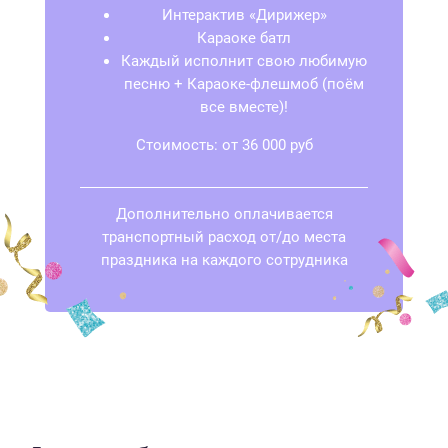
Интерактив «Дирижер»
Караоке батл
Каждый исполнит свою любимую
песню + Караоке-флешмоб (поём
все вместе)!
Стоимость: от 36 000 руб
Дополнительно оплачивается
транспортный расход от/до места
праздника на каждого сотрудника