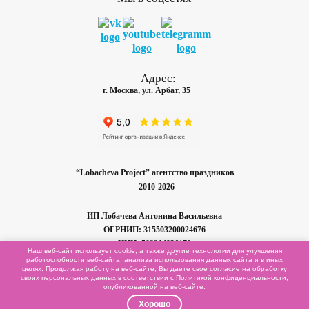
Адрес:
г. Москва, ул. Арбат, 35
“Lobacheva Project” агентство праздников
2010-2026
ИП Лобачева
Антонина Васильевна
ОГРНИП: 315503200024676
ИНН: 503214936170
Наш веб-сайт использует cookie, а также другие технологии для улучшения
работоспобности
веб-сайта,
анализа использования данных сайта и в иных
целях. Продолжая работу на
веб-сайте,
Вы даете свое согласие на обработку
Карта сайта
своих персональных данных в соответствии
с Политикой конфиденциальности
,
опубликованной на
веб-сайте.
Хорошо