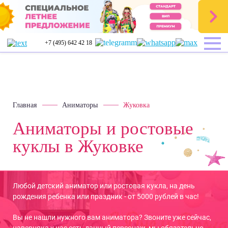
+7 (495) 642 42 18
Главная
Аниматоры
Жуковка
Аниматоры и ростовые
куклы
в Жуковке
Любой детский аниматор или ростовая кукла, на день
рождения ребенка или праздник - от 5000 рублей в час!
Вы не нашли нужного вам аниматора? Звоните уже сейчас,