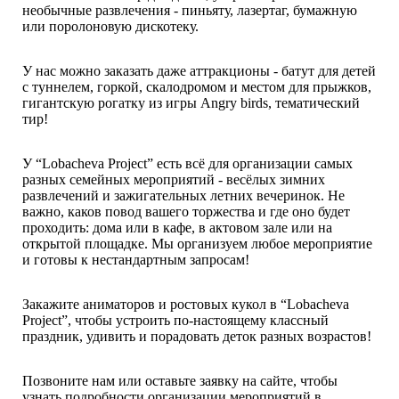
необычные развлечения - пиньяту, лазертаг, бумажную
или поролоновую дискотеку.
У нас можно заказать даже аттракционы - батут для детей
с туннелем, горкой, скалодромом и местом для прыжков,
гигантскую рогатку из игры Angry birds, тематический
тир!
У “Lobacheva Project” есть всё для организации самых
разных семейных мероприятий - весёлых зимних
развлечений и зажигательных летних вечеринок. Не
важно, каков повод вашего торжества и где оно будет
проходить: дома или в кафе, в актовом зале или на
открытой площадке. Мы организуем любое мероприятие
и готовы к нестандартным запросам!
Закажите аниматоров и ростовых кукол в “Lobacheva
Project”, чтобы устроить по-настоящему классный
праздник, удивить и порадовать деток разных возрастов!
Позвоните нам или оставьте заявку на сайте, чтобы
узнать подробности организации мероприятий в