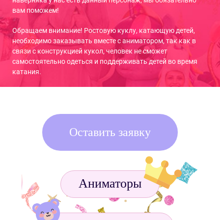
наверняка у нас есть данный персонаж, мы обязательно
вам поможем!
Обращаем внимание! Ростовую куклу, катающую детей,
необходимо заказывать вместе с аниматором, так как в
связи с конструкцией кукол, человек не сможет
самостоятельно одеться и поддерживать детей во время
катания.
Оставить заявку
Аниматоры