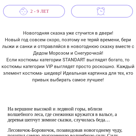
2 - 9 ЛЕТ
Новогодняя сказка уже стучится в двери!
Новый год совсем скоро, поэтому не теряй времени, бери
лыжи и санки и отправляйся в новогоднюю сказку вместе с
Дедом Морозом и Снегурочкой!
Если костюмы категории STANDART выглядят богато, то
костюмы категории VIP выглядят просто роскошно. Каждый
элемент костюма- шедевр! Идеальная картинка для тех, кто
привык выбирать самое лучшее!
На вершине высокой и ледяной горы, вблизи
волшебного леса, где снежинки кружатся в вальсе, а
деревья шепчут зимние сказки, случилась беда…
Лесовичок-Боровичок, позавидовав новогоднему чуду,
похитил самую драгоценную волшебную силу, Силу