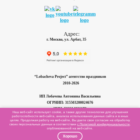
Адрес:
г. Москва, ул. Арбат, 35
“Lobacheva Project” агентство праздников
2010-2026
ИП Лобачева
Антонина Васильевна
ОГРНИП: 315503200024676
ИНН: 503214936170
Наш веб-сайт использует cookie, а также другие технологии для улучшения
работоспобности
веб-сайта,
анализа использования данных сайта и в иных
целях. Продолжая работу на
веб-сайте,
Вы даете свое согласие на обработку
Карта сайта
своих персональных данных в соответствии
с Политикой конфиденциальности
,
опубликованной на
веб-сайте.
Хорошо