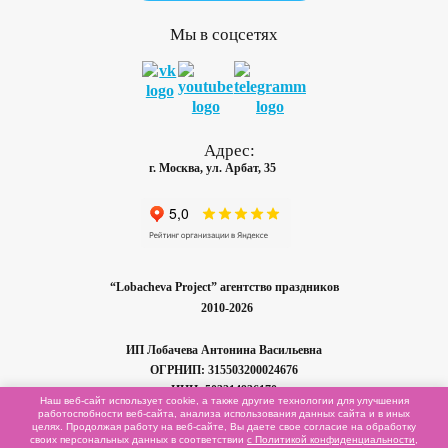
Мы в соцсетях
Адрес:
г. Москва, ул. Арбат, 35
“Lobacheva Project” агентство праздников
2010-2026
ИП Лобачева
Антонина Васильевна
ОГРНИП: 315503200024676
ИНН: 503214936170
Наш веб-сайт использует cookie, а также другие технологии для улучшения
работоспобности
веб-сайта,
анализа использования данных сайта и в иных
целях. Продолжая работу на
веб-сайте,
Вы даете свое согласие на обработку
Карта сайта
своих персональных данных в соответствии
с Политикой конфиденциальности
,