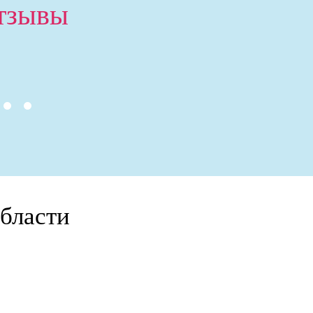
тзывы
бласти
!